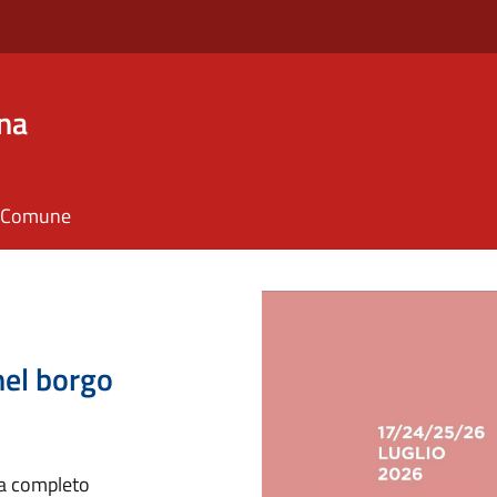
na
il Comune
nel borgo
ma completo