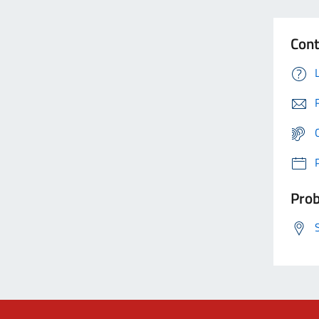
Cont
Prob