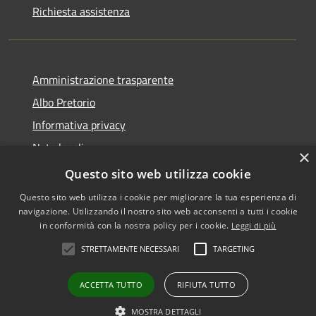
Richiesta assistenza
Amministrazione trasparente
Albo Pretorio
Informativa privacy
Note legali
×
Dichiarazione di accessibilità
Questo sito web utilizza cookie
Questo sito web utilizza i cookie per migliorare la tua esperienza di
navigazione. Utilizzando il nostro sito web acconsenti a tutti i cookie
in conformità con la nostra policy per i cookie.
Leggi di più
RSS
•
Accesso redazione
STRETTAMENTE NECESSARI
TARGETING
Accessibilità
Privacy
ACCETTA TUTTO
RIFIUTA TUTTO
Cookie
Mappa del sito
MOSTRA DETTAGLI