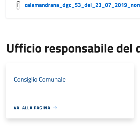
calamandrana_dgc_53_del_23_07_2019_norme
Ufficio responsabile de
Consiglio Comunale
VAI ALLA PAGINA