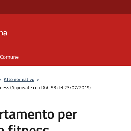
na
il Comune
>
Atto normativo
>
fitness (Approvate con DGC 53 del 23/07/2019)
rtamento per
ea fitness