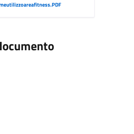
utilizzoareafitness.PDF
l documento