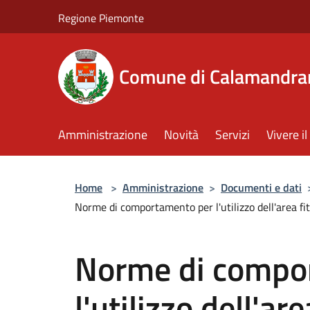
Salta al contenuto principale
Regione Piemonte
Comune di Calamandra
Amministrazione
Novità
Servizi
Vivere 
Home
>
Amministrazione
>
Documenti e dati
Norme di comportamento per l'utilizzo dell'area 
Norme di compo
l'utilizzo dell'ar