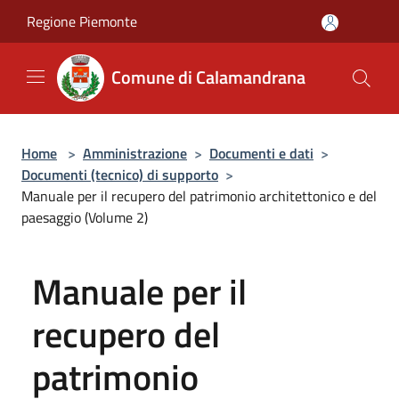
Salta al contenuto principale
Regione Piemonte
Comune di Calamandrana
Home
>
Amministrazione
>
Documenti e dati
>
Documenti (tecnico) di supporto
>
Manuale per il recupero del patrimonio architettonico e del
paesaggio (Volume 2)
Manuale per il
recupero del
patrimonio