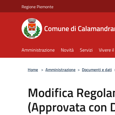
Salta al contenuto principale
Regione Piemonte
Comune di Calamandra
Amministrazione
Novità
Servizi
Vivere 
Home
>
Amministrazione
>
Documenti e dati
Modifica Regol
(Approvata con 