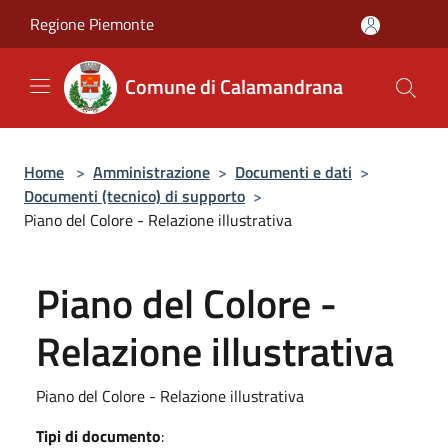
Salta al contenuto principale
Regione Piemonte
Comune di Calamandrana
Home
>
Amministrazione
>
Documenti e dati
>
Documenti (tecnico) di supporto
>
Piano del Colore - Relazione illustrativa
Piano del Colore -
Relazione illustrativa
Piano del Colore - Relazione illustrativa
Tipi di documento
: