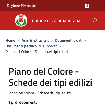
Salta al contenuto principale
Regione Piemonte
Comune di Calamandrana
Home
>
Amministrazione
>
Documenti e dati
>
Documenti (tecnico) di supporto
>
Piano del Colore - Schede dei tipi edilizi
Piano del Colore -
Schede dei tipi edilizi
Piano del Colore - Schede dei tipi edilizi
Tipi di documento
: