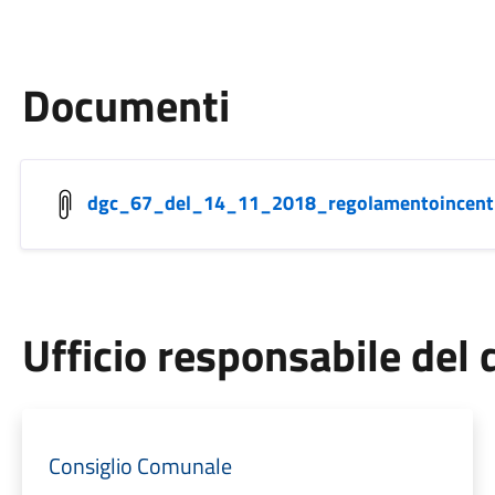
Documenti
dgc_67_del_14_11_2018_regolamentoincenti
Ufficio responsabile de
Consiglio Comunale