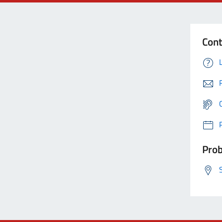
Cont
Prob