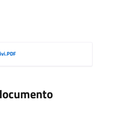
vi.PDF
l documento