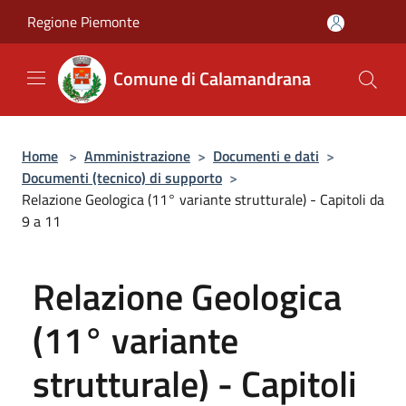
Salta al contenuto principale
Regione Piemonte
Comune di Calamandrana
Home
>
Amministrazione
>
Documenti e dati
>
Documenti (tecnico) di supporto
>
Relazione Geologica (11° variante strutturale) - Capitoli da
9 a 11
Relazione Geologica
(11° variante
strutturale) - Capitoli