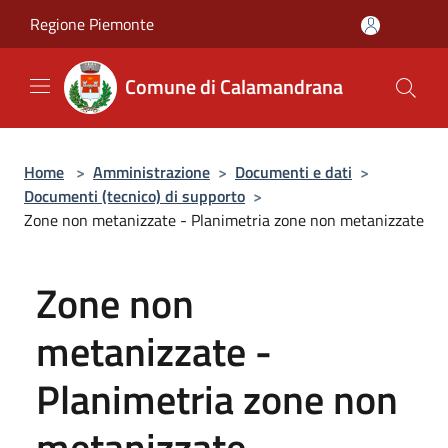
Salta al contenuto principale
Regione Piemonte
Comune di Calamandrana
Home
>
Amministrazione
>
Documenti e dati
>
Documenti (tecnico) di supporto
>
Zone non metanizzate - Planimetria zone non metanizzate
Zone non
metanizzate -
Planimetria zone non
metanizzate