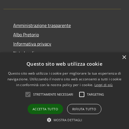
Amministrazione trasparente
Albo Pretorio
Informativa privacy
Note legali
×
Dichiarazione di accessibilità
Questo sito web utilizza cookie
Questo sito web utilizza i cookie per migliorare la tua esperienza di
navigazione. Utilizzando il nostro sito web acconsenti a tutti i cookie
in conformità con la nostra policy per i cookie.
Leggi di più
RSS
•
Accesso redazione
STRETTAMENTE NECESSARI
TARGETING
Accessibilità
Privacy
ACCETTA TUTTO
RIFIUTA TUTTO
Cookie
Mappa del sito
MOSTRA DETTAGLI