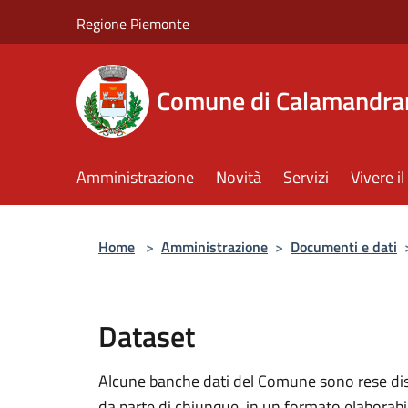
Salta al contenuto principale
Regione Piemonte
Comune di Calamandra
Amministrazione
Novità
Servizi
Vivere 
Home
>
Amministrazione
>
Documenti e dati
Dataset
Alcune banche dati del Comune sono rese dispo
da parte di chiunque, in un formato elaborab