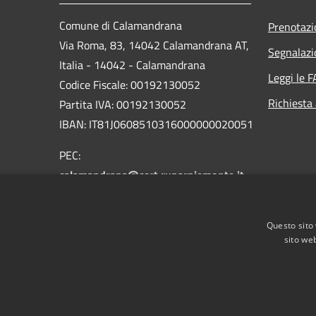
Comune di Calamandrana
Prenotaz
Via Roma, 83, 14042 Calamandrana AT,
Segnalazi
Italia - 14042 - Calamandrana
Leggi le 
Codice Fiscale: 00192130052
Richiesta
Partita IVA: 00192130052
IBAN: IT81J0608510316000000020051
PEC:
calamandrana@cert.ruparpiemonte.it
Centralino Unico: 0141 75114
Questo sito 
sito web
RSS
Accessibilità
Privacy
Cookie
Mappa de