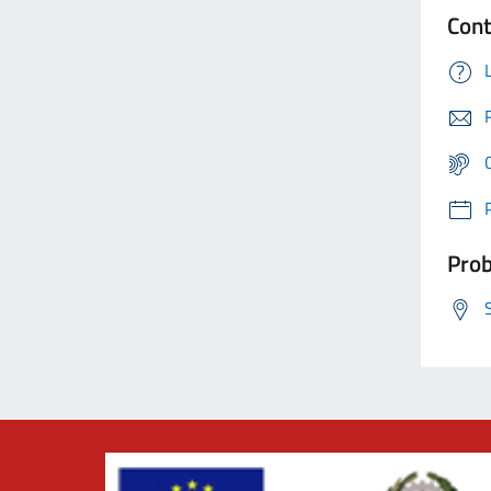
Cont
Prob