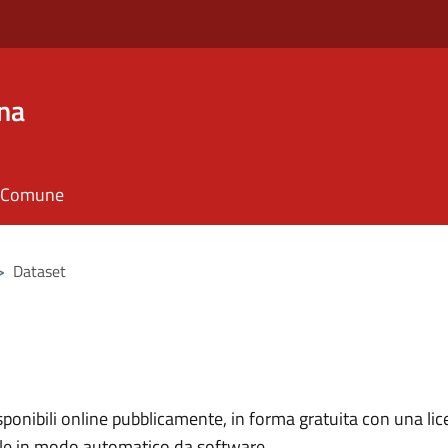
na
il Comune
>
Dataset
nibili online pubblicamente, in forma gratuita con una lice
ile in modo automatico da software.