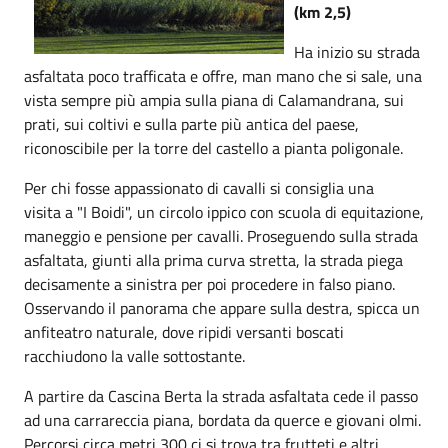
(km 2,5)
Ha inizio su strada
asfaltata poco trafficata e offre, man mano che si sale, una
vista sempre più ampia sulla piana di Calamandrana, sui
prati, sui coltivi e sulla parte più antica del paese,
riconoscibile per la torre del castello a pianta poligonale.
Per chi fosse appassionato di cavalli si consiglia una
visita a "I Boidi", un circolo ippico con scuola di equitazione,
maneggio e pensione per cavalli. Proseguendo sulla strada
asfaltata, giunti alla prima curva stretta, la strada piega
decisamente a sinistra per poi procedere in falso piano.
Osservando il panorama che appare sulla destra, spicca un
anfiteatro naturale, dove ripidi versanti boscati
racchiudono la valle sottostante.
A partire da Cascina Berta la strada asfaltata cede il passo
ad una carrareccia piana, bordata da querce e giovani olmi.
Percorsi circa metri 300 ci si trova tra frutteti e altri