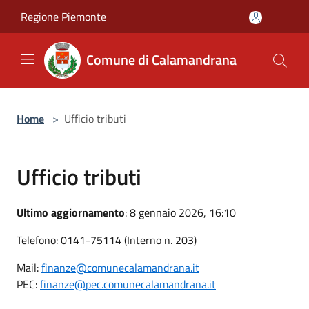
Salta al contenuto principale
Regione Piemonte
Comune di Calamandrana
Home
>
Ufficio tributi
Ufficio tributi
Ultimo aggiornamento
: 8 gennaio 2026, 16:10
Telefono: 0141-75114 (Interno n. 203)
Mail:
finanze@comunecalamandrana.it
PEC:
finanze@pec.comunecalamandrana.it