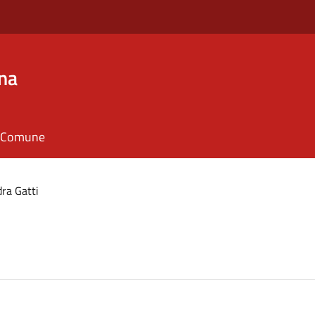
na
il Comune
ra Gatti