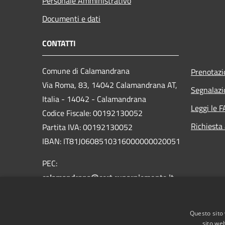
Personale Amministrativo
Documenti e dati
CONTATTI
Comune di Calamandrana
Prenotaz
Via Roma, 83, 14042 Calamandrana AT,
Segnalazi
Italia - 14042 - Calamandrana
Leggi le 
Codice Fiscale: 00192130052
Richiesta
Partita IVA: 00192130052
IBAN: IT81J0608510316000000020051
PEC:
calamandrana@cert.ruparpiemonte.it
Centralino Unico: 0141 75114
Questo sito 
sito web