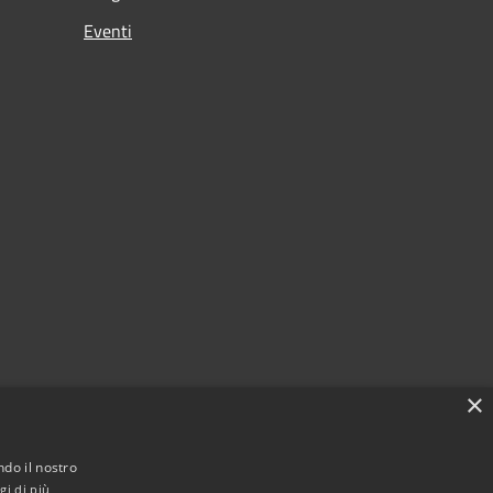
Eventi
×
ndo il nostro
gi di più