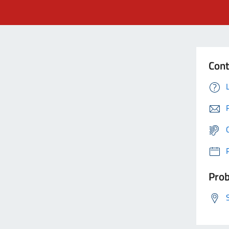
Cont
Prob