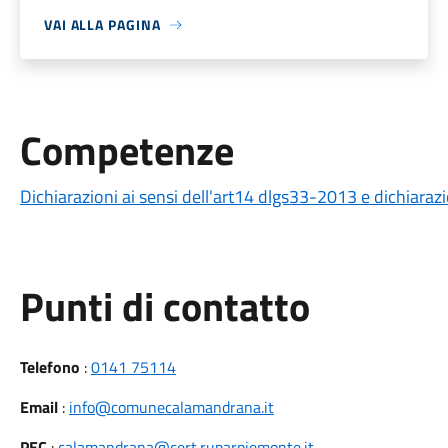
VAI ALLA PAGINA
Competenze
Dichiarazioni ai sensi dell'art14 dlgs33-2013 e dichiarazio
Punti di contatto
Telefono
:
0141 75114
Email
:
info@comunecalamandrana.it
PEC
:
calamandrana@cert.ruparpiemonte.it