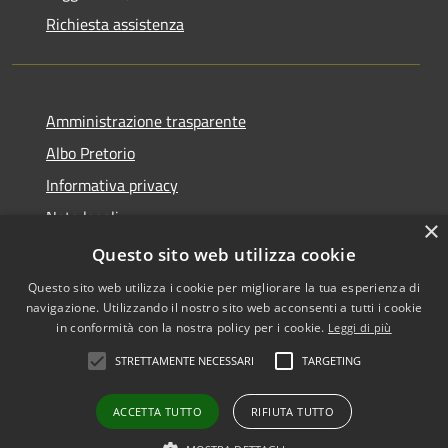
Richiesta assistenza
Amministrazione trasparente
Albo Pretorio
Informativa privacy
Note legali
×
Dichiarazione di accessibilità
Questo sito web utilizza cookie
Questo sito web utilizza i cookie per migliorare la tua esperienza di
navigazione. Utilizzando il nostro sito web acconsenti a tutti i cookie
in conformità con la nostra policy per i cookie.
Leggi di più
RSS
•
Accesso redazione
STRETTAMENTE NECESSARI
TARGETING
Accessibilità
Privacy
ACCETTA TUTTO
RIFIUTA TUTTO
Cookie
Mappa del sito