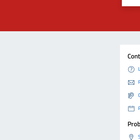
Cont
Prob