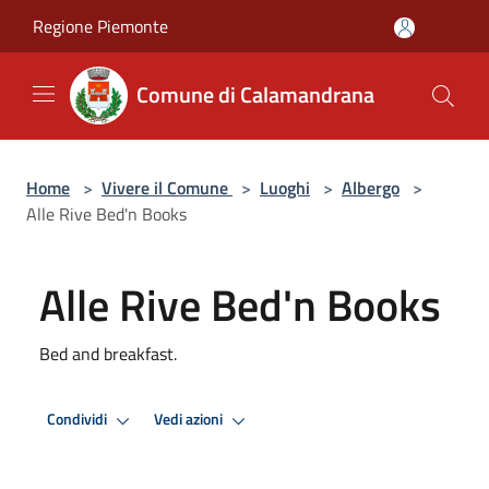
Salta al contenuto principale
Regione Piemonte
Comune di Calamandrana
Home
>
Vivere il Comune
>
Luoghi
>
Albergo
>
Alle Rive Bed'n Books
Alle Rive Bed'n Books
Bed and breakfast.
Condividi
Vedi azioni