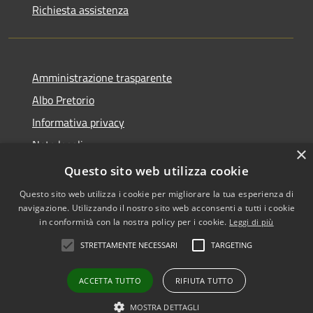
Richiesta assistenza
Amministrazione trasparente
Albo Pretorio
Informativa privacy
Note legali
×
Dichiarazione di accessibilità
Questo sito web utilizza cookie
Questo sito web utilizza i cookie per migliorare la tua esperienza di
navigazione. Utilizzando il nostro sito web acconsenti a tutti i cookie
in conformità con la nostra policy per i cookie.
Leggi di più
RSS
•
Accesso redazione
STRETTAMENTE NECESSARI
TARGETING
Accessibilità
Privacy
ACCETTA TUTTO
RIFIUTA TUTTO
Cookie
Mappa del sito
MOSTRA DETTAGLI