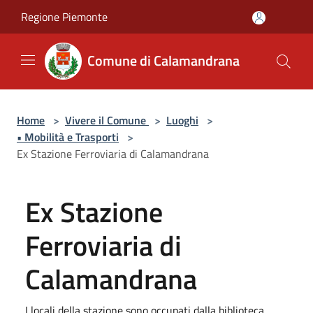
Salta al contenuto principale
Regione Piemonte
Comune di Calamandrana
Home
>
Vivere il Comune
>
Luoghi
>
• Mobilità e Trasporti
>
Ex Stazione Ferroviaria di Calamandrana
Ex Stazione
Ferroviaria di
Calamandrana
I locali della stazione sono occupati dalla biblioteca