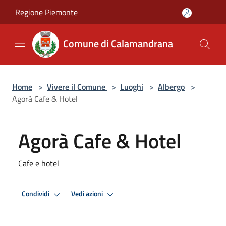
Salta al contenuto principale
Regione Piemonte
Comune di Calamandrana
Home
>
Vivere il Comune
>
Luoghi
>
Albergo
>
Agorà Cafe & Hotel
Agorà Cafe & Hotel
Cafe e hotel
Condividi
Vedi azioni