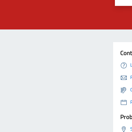
Cont
Prob