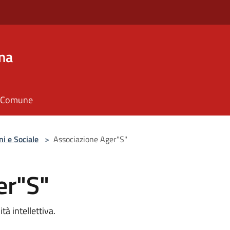
na
il Comune
ni e Sociale
>
Associazione Ager"S"
er"S"
tà intellettiva.