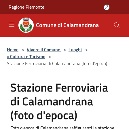
Salta al contenuto principale
Regione Piemonte
Comune di Calamandrana
Home
>
Vivere il Comune
>
Luoghi
>
• Cultura e Turismo
>
Stazione Ferroviaria di Calamandrana (foto d'epoca)
Stazione Ferroviaria
di Calamandrana
(foto d'epoca)
Foto d'epoca di Calamandrana raffiguranti la stazione