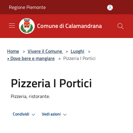
Salta al contenuto principale
Regione Piemonte
Comune di Calamandrana
Home
>
Vivere il Comune
>
Luoghi
>
• Dove bere e mangiare
>
Pizzeria I Portici
Pizzeria I Portici
Pizzeria, ristorante.
Condividi
Vedi azioni