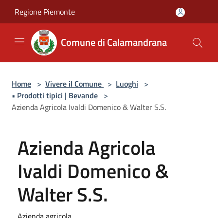
Salta al contenuto principale
Regione Piemonte
Comune di Calamandrana
Home
>
Vivere il Comune
>
Luoghi
>
• Prodotti tipici | Bevande
>
Azienda Agricola Ivaldi Domenico & Walter S.S.
Azienda Agricola
Ivaldi Domenico &
Walter S.S.
Azienda agricola