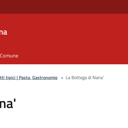
na
il Comune
tti tipici | Pasta, Gastronomie
>
La Bottega di Nana'
na'