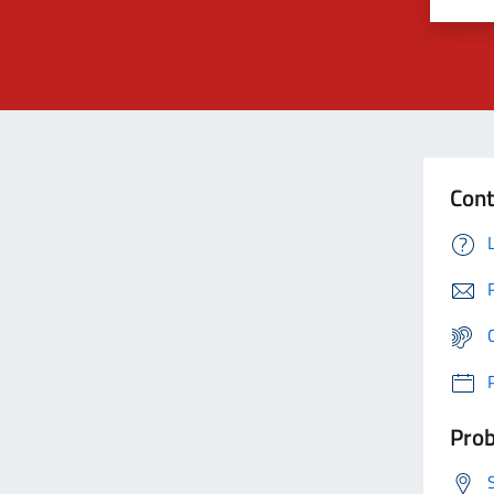
Cont
Prob