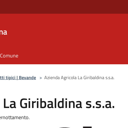
na
il Comune
tti tipici | Bevande
>
Azienda Agricola La Giribaldina s.s.a.
La Giribaldina s.s.a.
 pernottamento.