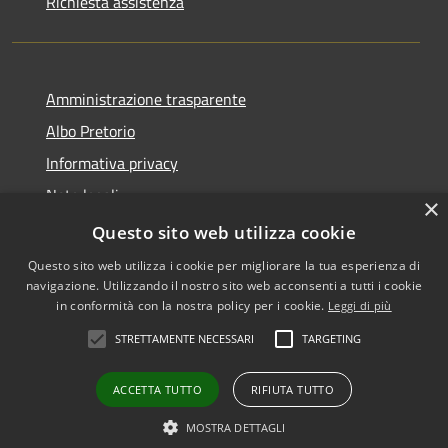
Richiesta assistenza
Amministrazione trasparente
Albo Pretorio
Informativa privacy
Note legali
×
Dichiarazione di accessibilità
Questo sito web utilizza cookie
Questo sito web utilizza i cookie per migliorare la tua esperienza di
navigazione. Utilizzando il nostro sito web acconsenti a tutti i cookie
in conformità con la nostra policy per i cookie.
Leggi di più
RSS
•
Accesso redazione
STRETTAMENTE NECESSARI
TARGETING
Accessibilità
Privacy
ACCETTA TUTTO
RIFIUTA TUTTO
Cookie
Mappa del sito
MOSTRA DETTAGLI