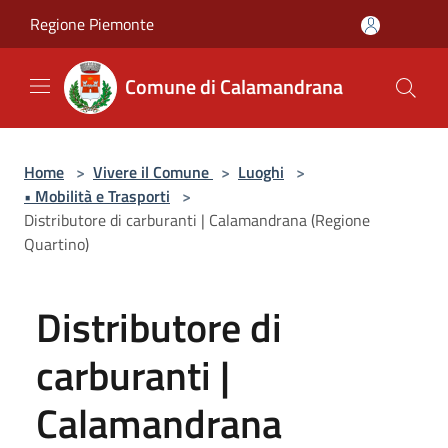
Salta al contenuto principale
Regione Piemonte
Comune di Calamandrana
Home
>
Vivere il Comune
>
Luoghi
>
• Mobilità e Trasporti
>
Distributore di carburanti | Calamandrana (Regione
Quartino)
Distributore di
carburanti |
Calamandrana