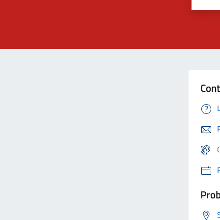
Cont
Prob