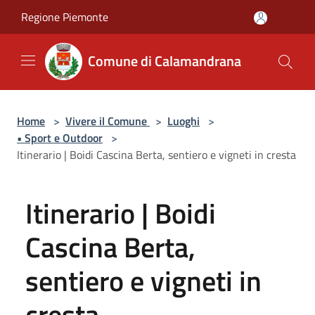
Salta al contenuto principale
Regione Piemonte
Comune di Calamandrana
Home
>
Vivere il Comune
>
Luoghi
>
• Sport e Outdoor
>
Itinerario | Boidi Cascina Berta, sentiero e vigneti in cresta
Itinerario | Boidi
Cascina Berta,
sentiero e vigneti in
cresta