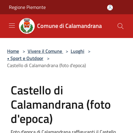
Salta al contenuto principale
Regione Piemonte
Comune di Calamandrana
Home
>
Vivere il Comune
>
Luoghi
>
• Sport e Outdoor
>
Castello di Calamandrana (foto d'epoca)
Castello di
Calamandrana (foto
d'epoca)
Foto d'epoca di Calamandrana raffiguranti il Castello.